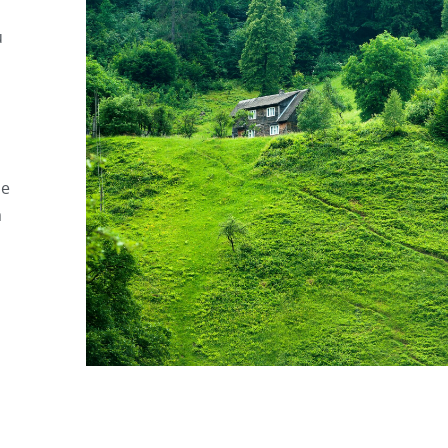
u
de
à