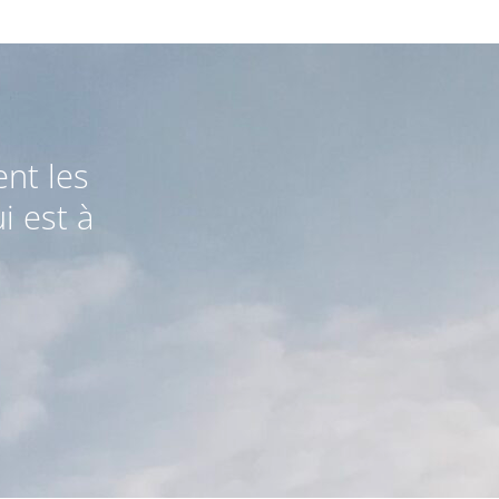
nt les
i est à